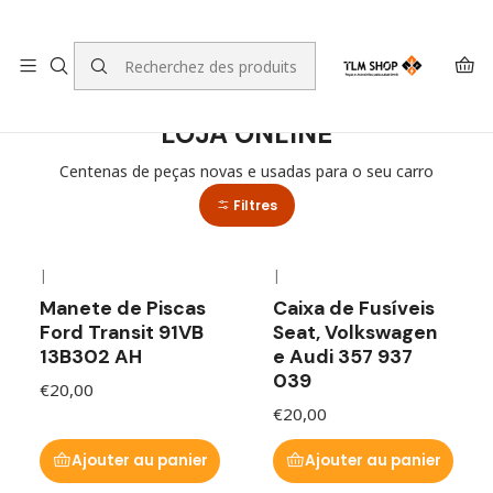
LEVANTE A SUA ENCOMENDA NO NOSSO ARMAZÉM
Accueil
LOJA ONLINE
LOJA ONLINE
Centenas de peças novas e usadas para o seu carro
Filtres
|
|
Manete de Piscas
Caixa de Fusíveis
Ford Transit 91VB
Seat, Volkswagen
13B302 AH
e Audi 357 937
039
€20,00
€20,00
Ajouter au panier
Ajouter au panier