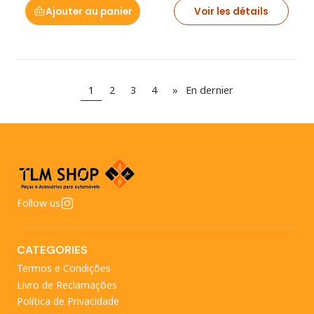
Ajouter au panier
Voir les détails
1
2
3
4
»
En dernier
Follow us
CATEGORIES
Termos e Condições
Livro de Reclamações
Política de Privacidade