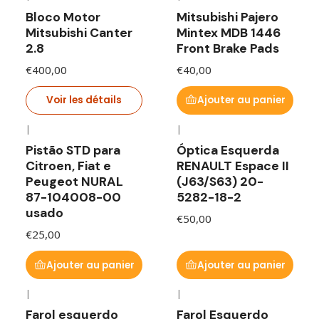
En rupture de stock
Bloco Motor
Mitsubishi Pajero
Mitsubishi Canter
Mintex MDB 1446
2.8
Front Brake Pads
€400,00
€40,00
Voir les détails
Ajouter au panier
|
|
Pistão STD para
Óptica Esquerda
Citroen, Fiat e
RENAULT Espace II
Peugeot NURAL
(J63/S63) 20-
87-104008-00
5282-18-2
usado
€50,00
€25,00
Ajouter au panier
Ajouter au panier
|
|
Farol esquerdo
Farol Esquerdo