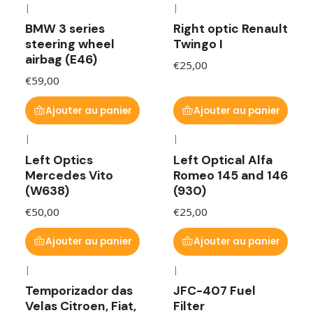
|
|
BMW 3 series
Right optic Renault
steering wheel
Twingo I
airbag (E46)
€25,00
€59,00
Ajouter au panier
Ajouter au panier
|
|
Left Optics
Left Optical Alfa
Mercedes Vito
Romeo 145 and 146
(W638)
(930)
€50,00
€25,00
Ajouter au panier
Ajouter au panier
|
|
Temporizador das
JFC-407 Fuel
Velas Citroen, Fiat,
Filter