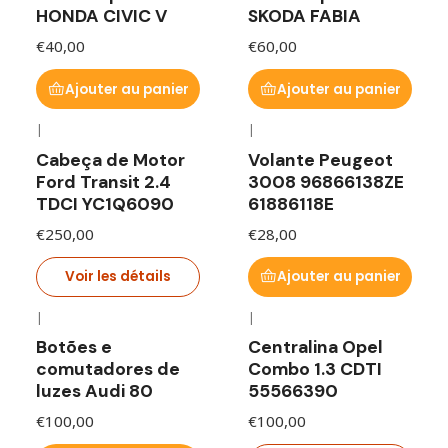
HONDA CIVIC V
SKODA FABIA
€40,00
€60,00
Ajouter au panier
Ajouter au panier
|
|
En rupture de stock
Cabeça de Motor
Volante Peugeot
Ford Transit 2.4
3008 96866138ZE
TDCI YC1Q6090
61886118E
€250,00
€28,00
Voir les détails
Ajouter au panier
|
|
En rupture de stock
Botões e
Centralina Opel
comutadores de
Combo 1.3 CDTI
luzes Audi 80
55566390
€100,00
€100,00