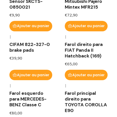
Sensor SKCTS-
Mitsubishi Pajero
0850021
Mintex MFR215
€9,90
€72,90
Ajouter au panier
Ajouter au panier
|
|
CIFAM 822-327-0
Farol direito para
brake pads
FIAT Panda II
Hatchback (169)
€39,90
€65,00
Ajouter au panier
Ajouter au panier
|
|
Farol esquerdo
Farol principal
para MERCEDES-
direito para
BENZ Classe C
TOYOTA COROLLA
E90
€80,00