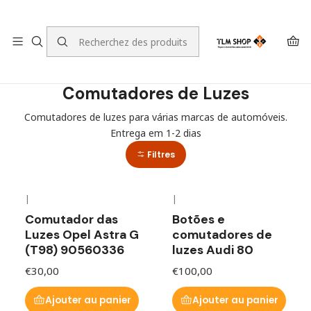
LEVANTE A SUA ENCOMENDA NO NOSSO ARMAZÉM
Accueil
LOJA ONLINE
Iluminação
Comutadores de Luzes
Comutadores de Luzes
Comutadores de luzes para várias marcas de automóveis.
Entrega em 1-2 dias
Filtres
|
|
Comutador das
Botões e
Luzes Opel Astra G
comutadores de
(T98) 90560336
luzes Audi 80
€30,00
€100,00
Ajouter au panier
Ajouter au panier