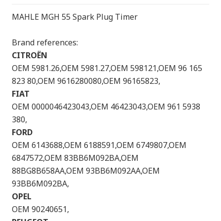
MAHLE MGH 55 Spark Plug Timer
Brand references:
CITROËN
OEM 5981.26,OEM 5981.27,OEM 598121,OEM 96 165
823 80,OEM 9616280080,OEM 96165823,
FIAT
OEM 0000046423043,OEM 46423043,OEM 961 5938
380,
FORD
OEM 6143688,OEM 6188591,OEM 6749807,OEM
6847572,OEM 83BB6M092BA,OEM
88BG8B658AA,OEM 93BB6M092AA,OEM
93BB6M092BA,
OPEL
OEM 90240651,