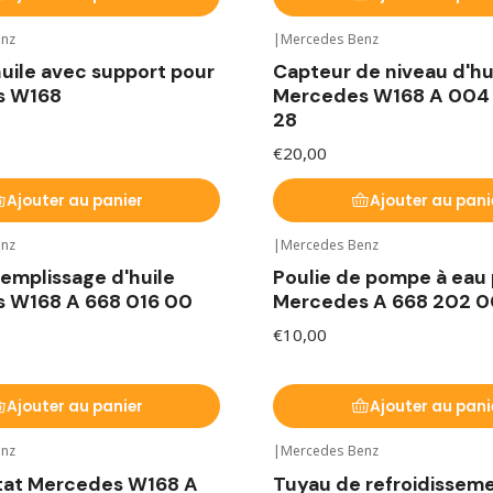
enz
|
Mercedes Benz
uile avec support pour
Capteur de niveau d'hu
s W168
Mercedes W168 A 004 
28
€20,00
Ajouter au panier
Ajouter au pani
enz
|
Mercedes Benz
emplissage d'huile
Poulie de pompe à eau
 W168 A 668 016 00
Mercedes A 668 202 00
€10,00
Ajouter au panier
Ajouter au pani
enz
|
Mercedes Benz
 stock
En rupture de stock
at Mercedes W168 A
Tuyau de refroidissem