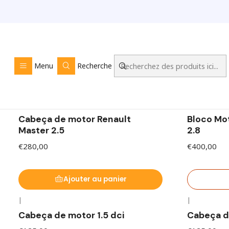
Motores e Componentes p
Menu
Recherche
Motores completos e componentes para motores de vária
|
|
Mitsubishi
En rupture de
Cabeça de motor Renault
Bloco Mot
Master 2.5
2.8
€280,00
€400,00
Ajouter au panier
|
|
En rupture de stock
En rupture de
Cabeça de motor 1.5 dci
Cabeça de