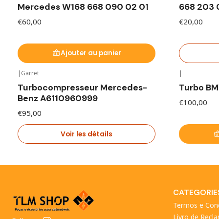
Mercedes W168 668 090 02 01
668 203 
€60,00
€20,00
Ajouter au panier
|
Garret
|
En rupture de stock
Turbocompresseur Mercedes-
Turbo B
Benz A6110960999
€100,00
€95,00
Voir les détails
CATEGORIE
Termos e Con
Livro de Recl