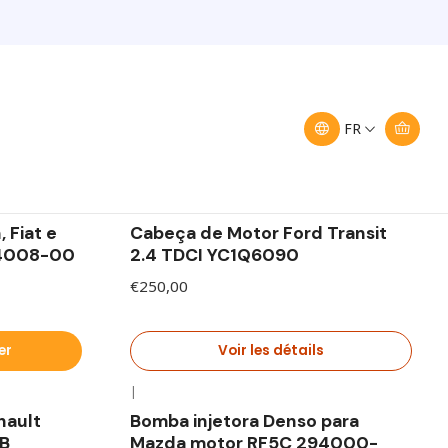
Filtres
FR
|
En rupture de stock
 Fiat e
Cabeça de Motor Ford Transit
04008-00
2.4 TDCI YC1Q6090
€250,00
er
Voir les détails
|
nault
Bomba injetora Denso para
1B
Mazda motor RF5C 294000-