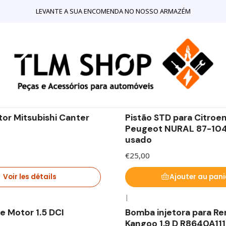
Accueil
LOJA ONLINE
Motores e Componentes para Motores
LEVANTE A SUA ENCOMENDA NO NOSSO ARMAZÉM
ara Motores
s marcas. Entrega em 1-2 dias
|
 stock
or Mitsubishi Canter
Pistão STD para Citroen,
Peugeot NURAL 87-1
usado
€25,00
Voir les détails
Ajouter au pani
|
 stock
En rupture de stock
 Motor 1.5 DCI
Bomba injetora para Re
Kangoo 1.9 D R8640A11