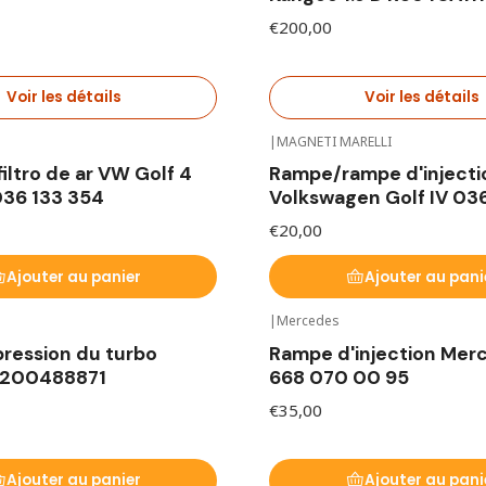
€200,00
Voir les détails
Voir les détails
|
MAGNETI MARELLI
filtro de ar VW Golf 4
Rampe/rampe d'injecti
036 133 354
Volkswagen Golf IV 036
€20,00
Ajouter au panier
Ajouter au pani
|
Mercedes
ression du turbo
Rampe d'injection Mer
8200488871
668 070 00 95
€35,00
Ajouter au panier
Ajouter au pani