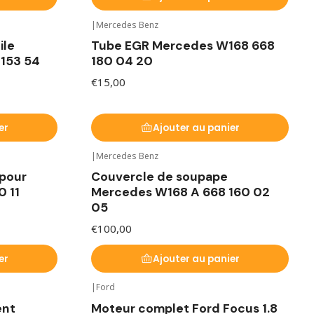
|
Mercedes Benz
ile
Tube EGR Mercedes W168 668
153 54
180 04 20
€15,00
er
Ajouter au panier
|
Mercedes Benz
 pour
Couvercle de soupape
 11
Mercedes W168 A 668 160 02
05
€100,00
er
Ajouter au panier
|
Ford
ent
Moteur complet Ford Focus 1.8