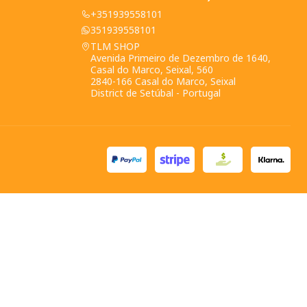
+351939558101
351939558101
TLM SHOP
Avenida Primeiro de Dezembro de 1640,
Casal do Marco, Seixal, 560
2840-166 Casal do Marco, Seixal
District de Setúbal - Portugal