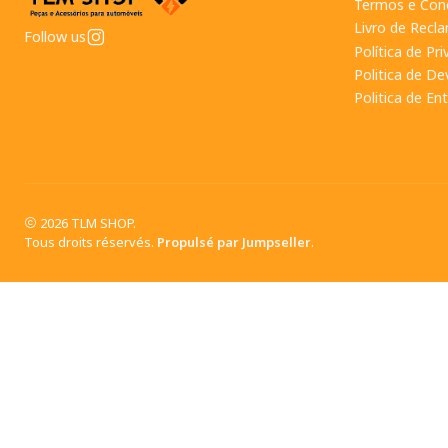
Termos e Con
Livro de Recl
Follow us
Política de Pr
Politica de D
Politica de En
2026 TLM SHOP.
Tous droits réservés.
Propulsé par Jumpseller
.