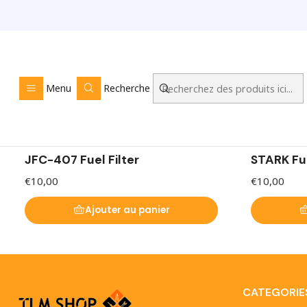
Filtros de Combustível
Menu
Recherche
Temos Filtro de combustível a um preço acessível para 
|
|
JFC-407 Fuel Filter
STARK Fu
€10,00
€10,00
Ajouter au panier
CATEGORIE