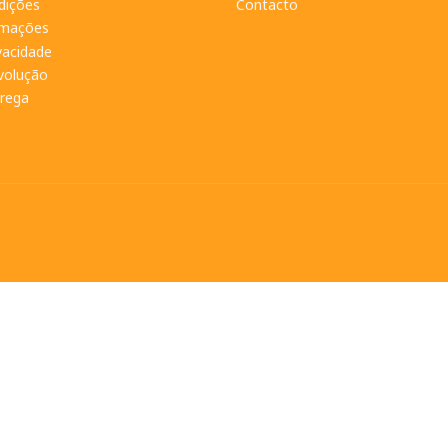
dições
Contacto
amações
ivacidade
evolução
trega