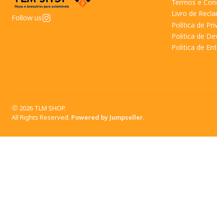
Termos e Con
Livro de Recl
Follow us
Política de Pr
Politica de D
Politica de En
2026 TLM SHOP.
All Rights Reserved.
Powered by Jumpseller
.