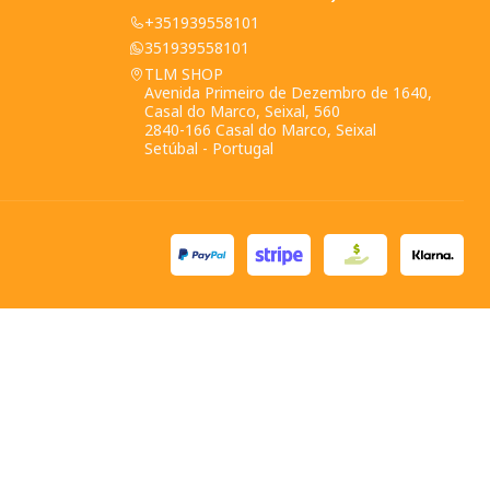
+351939558101
351939558101
TLM SHOP
Avenida Primeiro de Dezembro de 1640,
Casal do Marco, Seixal, 560
2840-166 Casal do Marco, Seixal
Setúbal - Portugal