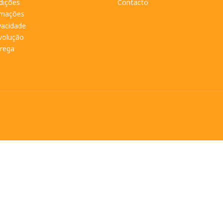
dições
Contacto
amações
ivacidade
evolução
trega