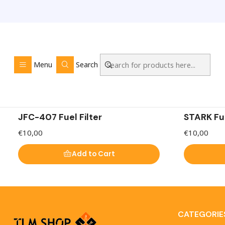
Filtros de Combustível
Menu
Search
Temos Filtro de combustível a um preço acessível para 
|
|
JFC-407 Fuel Filter
STARK Fu
€10,00
€10,00
Add to Cart
CATEGORIE