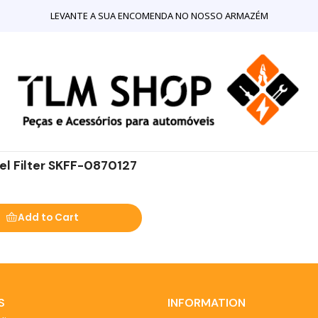
Home
LOJA ONLINE
Mecânica
Filtros de Combustível
LEVANTE A SUA ENCOMENDA NO NOSSO ARMAZÉM
todas as marcas de automóveis.
el Filter SKFF-0870127
Add to Cart
S
INFORMATION