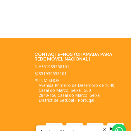
CONTACTE-NOS (CHAMADA PARA
REDE MÓVEL NACIONAL)
+351939558101
351939558101
TLM SHOP
Avenida Primeiro de Dezembro de 1640,
Casal do Marco, Seixal, 560
2840-166 Casal do Marco, Seixal
District de Setúbal - Portugal