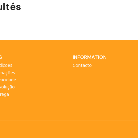
ltés
S
INFORMATION
dições
Contacto
amações
ivacidade
evolução
trega