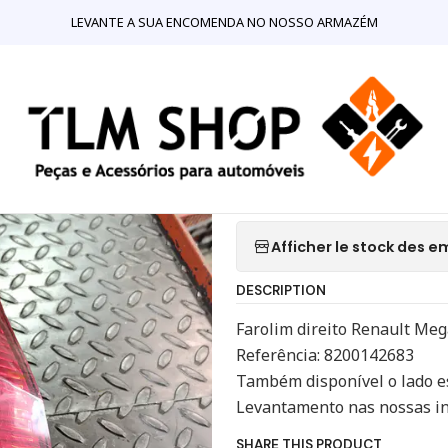
JA ONLINE
Iluminação
Farolim Direito Renault Megane II Brea
LEVANTE A SUA ENCOMENDA NO NOSSO ARMAZÉM
|
Farolim Direi
8200142683
Ajo
Quantité
Afficher le stock des
DESCRIPTION
Farolim direito Renault Meg
Referência: 8200142683
Também disponível o lado 
Levantamento nas nossas in
SHARE THIS PRODUCT