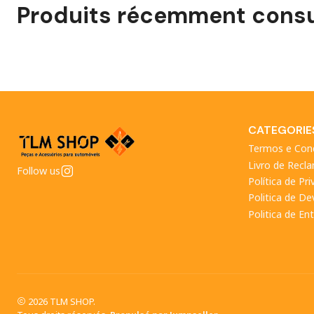
Produits récemment consu
CATEGORIE
Termos e Con
Livro de Recl
Follow us
Política de Pr
Politica de D
Politica de En
2026 TLM SHOP.