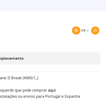
k 8200142683
to Renault Megane II Break
FR
uter au panier
Acheter maintenant
 emplacements
ane II Break (KM0/1_)
esquerdo que pode comprar
aqui
stalações ou envios para Portugal e Espanha