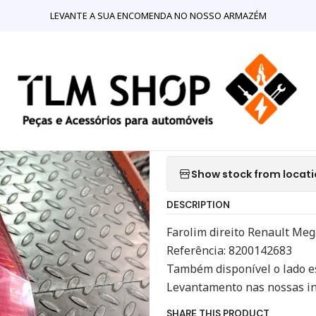
A ONLINE
Iluminação
Farolim Direito Renault Megane II Break
LEVANTE A SUA ENCOMENDA NO NOSSO ARMAZÉM
|
Farolim Direi
8200142683
Quantity
Show stock from locat
DESCRIPTION
Farolim direito Renault Meg
Referência: 8200142683
Também disponível o lado 
Levantamento nas nossas in
SHARE THIS PRODUCT