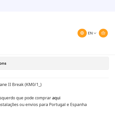
 8200142683
to Renault Megane II Break
EN
Add to Cart
Buy now
ions
ane II Break (KM0/1_)
esquerdo que pode comprar
aqui
stalações ou envios para Portugal e Espanha