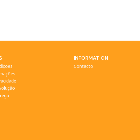
S
INFORMATION
dições
Contacto
amações
ivacidade
evolução
trega