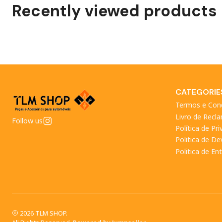
Recently viewed products
CATEGORIE
Termos e Con
Livro de Recl
Follow us
Política de Pr
Politica de D
Politica de En
2026 TLM SHOP.