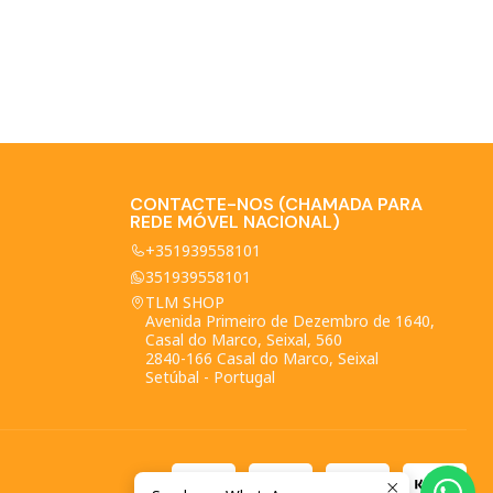
CONTACTE-NOS (CHAMADA PARA
REDE MÓVEL NACIONAL)
+351939558101
351939558101
TLM SHOP
Avenida Primeiro de Dezembro de 1640,
Casal do Marco, Seixal, 560
2840-166 Casal do Marco, Seixal
Setúbal - Portugal