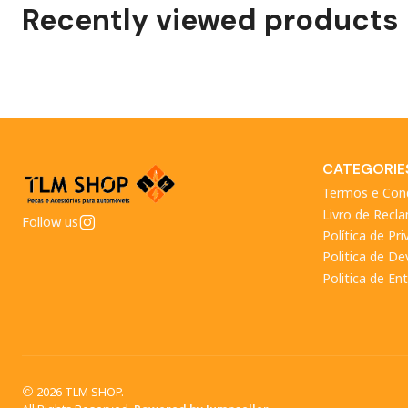
Recently viewed products
CATEGORIE
Termos e Con
Livro de Recl
Follow us
Política de Pr
Politica de D
Politica de En
2026 TLM SHOP.