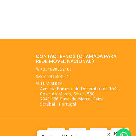
CONTACTE-NOS (CHAMADA PARA
REDE MÓVEL NACIONAL)
+351939558101
351939558101
TLM SHOP
Avenida Primeiro de Dezembro de 1640,
Casal do Marco, Seixal, 560
2840-166 Casal do Marco, Seixal
Setúbal - Portugal