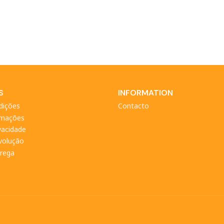
S
INFORMATION
dições
Contacto
amações
ivacidade
evolução
trega