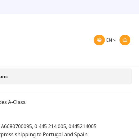
0 95 Injection Rail
68 070 00 95 Injection
EN
Add to Cart
Buy now
ions
des A-Class.
, A6680700095, 0 445 214 005, 0445214005
express shipping to Portugal and Spain.