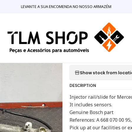
INE
Motores e Componentes para Motores
Mercedes A 668 070 0
LEVANTE A SUA ENCOMENDA NO NOSSO ARMAZÉM
|
Mercedes A 6
Rail
Quantity
Show stock from locat
DESCRIPTION
Injector rail/slide for Merce
It includes sensors.
Genuine Bosch part
References: A 668 070 00 95
Pick up at our facilities or 