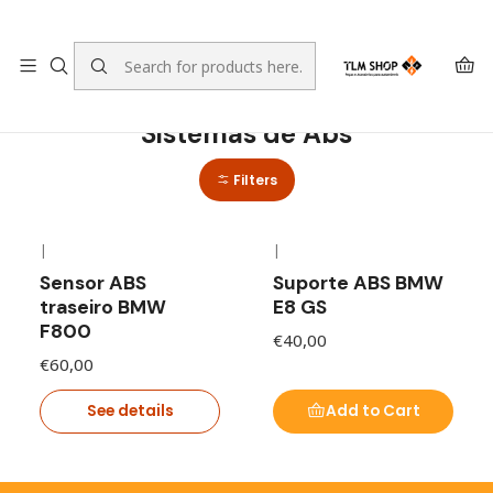
LEVANTE A SUA ENCOMENDA NO NOSSO ARMAZÉM
Home
LOJA ONLINE
Sistemas de Abs
Sistemas de Abs
Filters
|
|
Out of stock
Sensor ABS
Suporte ABS BMW
traseiro BMW
E8 GS
F800
€40,00
€60,00
See details
Add to Cart