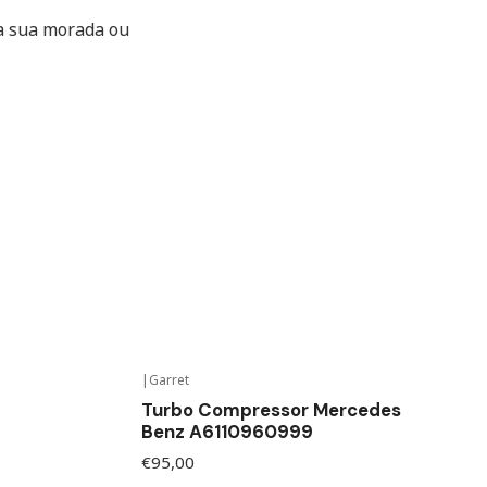
a sua morada ou
|
Garret
Out of stock
Turbo Compressor Mercedes
Benz A6110960999
€95,00