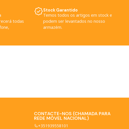
Stock Garantido
a
Temos todos os artigos em stock e
arecerá todas
podem ser levantados no nosso
fone,
armazém.
CONTACTE-NOS (CHAMADA PARA
REDE MÓVEL NACIONAL)
+351939558101