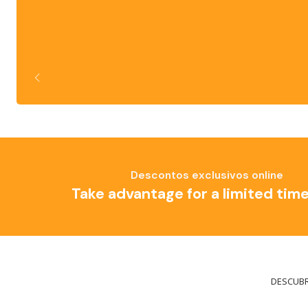
Descontos exclusivos online
Take advantage for a limited time
DESCUBR