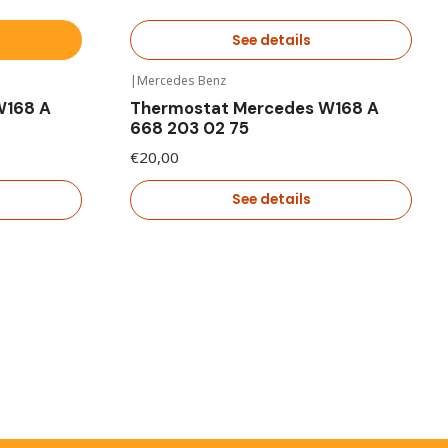
See details
|
Mercedes Benz
Out of stock
W168 A
Thermostat Mercedes W168 A
668 203 02 75
€20,00
See details