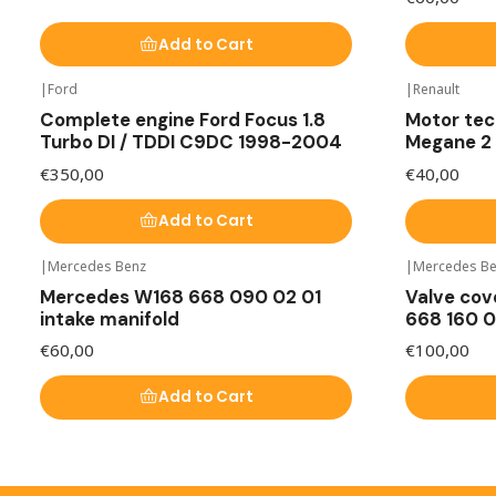
Add to Cart
|
Ford
|
Renault
Complete engine Ford Focus 1.8
Motor tec
Turbo DI / TDDI C9DC 1998-2004
Megane 2 
€350,00
€40,00
Add to Cart
|
Mercedes Benz
|
Mercedes B
Mercedes W168 668 090 02 01
Valve cov
intake manifold
668 160 0
€60,00
€100,00
Add to Cart