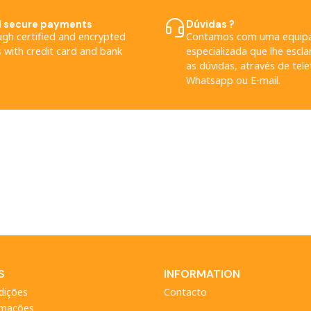
d secure payments
Dúvidas ?
ugh certified and encrypted
Contamos com uma equip
 with credit card and bank
especializada que lhe escl
as dúvidas, através de tele
Whatsapp ou E-mail.
S
INFORMATION
dições
Contacto
amações