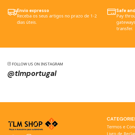
Envio expresso
Safe an
Receba os seus artigos no prazo de 1-2
Pay thro
dias úteis.
gateways
transfer.
FOLLOW US ON INSTAGRAM
@tlmportugal
CATEGORIE
Termos e Con
Livro de Recl