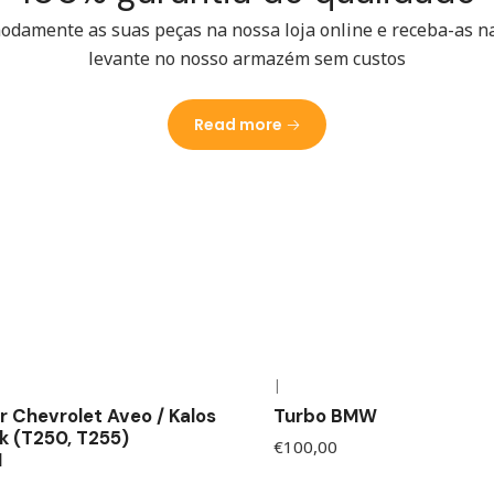
damente as suas peças na nossa loja online e receba-as n
levante no nosso armazém sem custos
Read more
|
r Chevrolet Aveo / Kalos
Turbo BMW
 (T250, T255)
€100,00
1