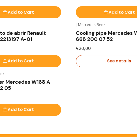
Add to Cart
Add to Cart
|
Mercedes Benz
Out of stock
to de abrir Renault
Cooling pipe Mercedes 
2213197 A-01
668 200 07 52
€20,00
Add to Cart
See details
enz
er Mercedes W168 A
2 05
Add to Cart