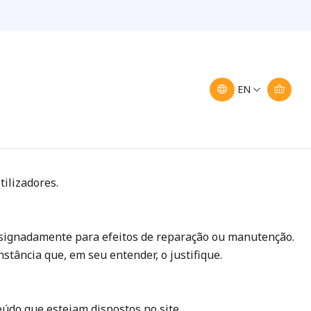
EN
Casal do Marco, 2840-166 Seixal NIF: 508012562,
tilizadores.
designadamente para efeitos de reparação ou manutenção.
stância que, em seu entender, o justifique.
eúdo que estejam dispostos no site.