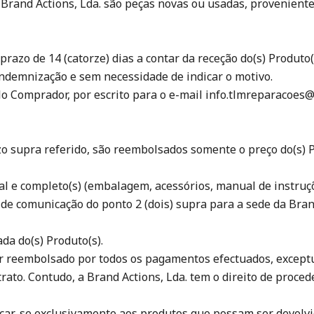
a Brand Actions, Lda. são peças novas ou usadas, provenient
razo de 14 (catorze) dias a contar da receção do(s) Produto
indemnização e sem necessidade de indicar o motivo.
elo Comprador, por escrito para o e-mail info.tlmreparacoe
azo supra referido, são reembolsados somente o preço do(s) 
inal e completo(s) (embalagem, acessórios, manual de instru
a de comunicação do ponto 2 (dois) supra para a sede da Bran
a do(s) Produto(s).
ser reembolsado por todos os pagamentos efectuados, exceptu
rato. Contudo, a Brand Actions, Lda. tem o direito de proced
licar-se exclusivamente aos produtos que possam ser devol