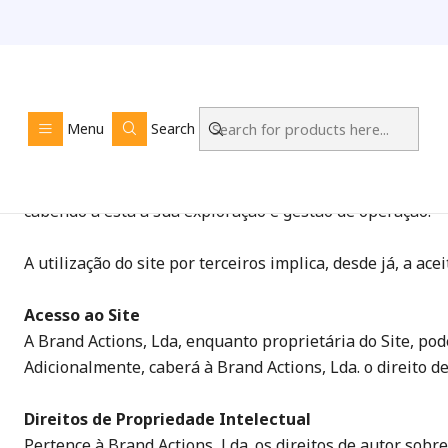
Termos e Condições
Menu
Search
O domínio do site pertence à empresa Brand Actions, Ld
cabendo a esta a sua exploração e gestão de operação.
A utilização do site por terceiros implica, desde já, a a
Acesso ao Site
A Brand Actions, Lda, enquanto proprietária do Site, p
Adicionalmente, caberá à Brand Actions, Lda. o direito d
Direitos de Propriedade Intelectual
Pertence à Brand Actions, Lda. os direitos de autor sobr