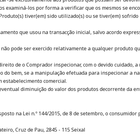
remos examiná-los por forma a verificar que os mesmos se 
oduto(s) tiver(em) sido utilizado(s) ou se tiver(em) sofrid
ento que usou na transacção inicial, salvo acordo express
ão não pode ser exercido relativamente a qualquer produto qu
o direito de o Comprador inspecionar, com o devido cuidado, a
 do bem, se a manipulação efetuada para inspecionar a nat
 estabelecimento comercial.
eventual diminuição do valor dos produtos decorrente da 
sposto na Lei n.º 144/2015, de 8 de setembro, o consumidor 
ateiro, Cruz de Pau, 2845 - 115 Seixal