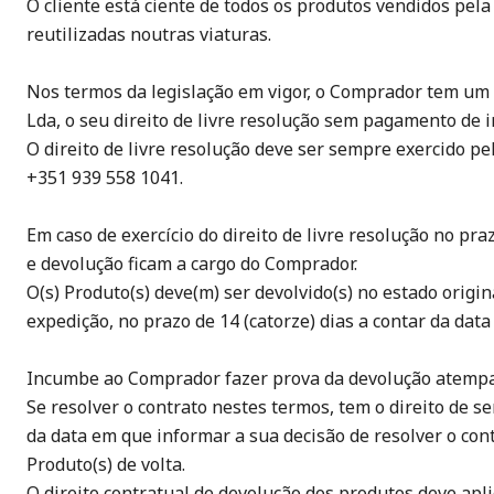
O cliente está ciente de todos os produtos vendidos pel
reutilizadas noutras viaturas.
Nos termos da legislação em vigor, o Comprador tem um p
Lda, o seu direito de livre resolução sem pagamento de 
O direito de livre resolução deve ser sempre exercido p
+351 939 558 1041.
Em caso de exercício do direito de livre resolução no pr
e devolução ficam a cargo do Comprador.
O(s) Produto(s) deve(m) ser devolvido(s) no estado orig
expedição, no prazo de 14 (catorze) dias a contar da dat
Incumbe ao Comprador fazer prova da devolução atempad
Se resolver o contrato nestes termos, tem o direito de 
da data em que informar a sua decisão de resolver o cont
Produto(s) de volta.
O direito contratual de devolução dos produtos deve ap