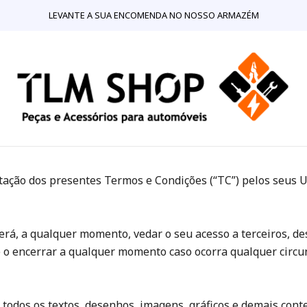
Home
Termos e Condições
LEVANTE A SUA ENCOMENDA NO NOSSO ARMAZÉM
a com sede na Avenida Primeiro de Dezembro de 1640, 560, 
ceitação dos presentes Termos e Condições (“TC”) pelos seus U
oderá, a qualquer momento, vedar o seu acesso a terceiros, 
e o encerrar a qualquer momento caso ocorra qualquer circun
e todos os textos, desenhos, imagens, gráficos e demais cont