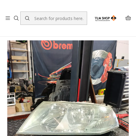
LEVANTE A SUA ENCOMENDA NO NOSSO ARMAZÉM
Home
LOJA ONLINE
Iluminação
Ópticas
Óptica Esquerda Skoda Octavia II (A5) 1Z1941017P