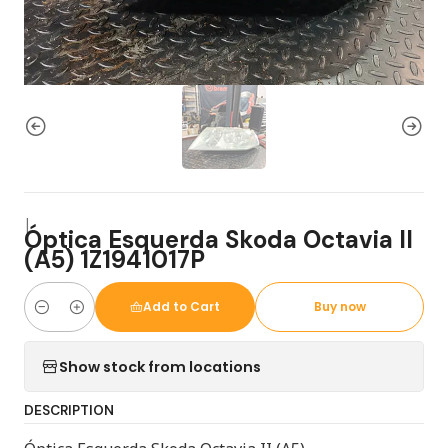
|
Óptica Esquerda Skoda Octavia II
(A5) 1Z1941017P
Add to Cart
Buy now
Quantity
Show stock from locations
DESCRIPTION