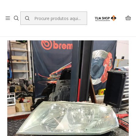
LEVANTE A SUA ENCOMENDA NO NOSSO ARMAZÉM
Início
LOJA ONLINE
Iluminação
Ópticas
Óptica Esquerda Skoda Octavia II (A5) 1Z1941017P