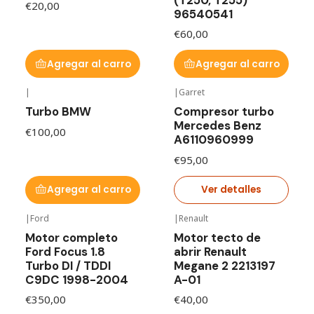
€20,00
96540541
€60,00
Agregar al carro
Agregar al carro
|
|
Garret
Agotado
Turbo BMW
Compresor turbo
Mercedes Benz
€100,00
A6110960999
€95,00
Agregar al carro
Ver detalles
|
Ford
|
Renault
Motor completo
Motor tecto de
Ford Focus 1.8
abrir Renault
Turbo DI / TDDI
Megane 2 2213197
C9DC 1998-2004
A-01
€350,00
€40,00