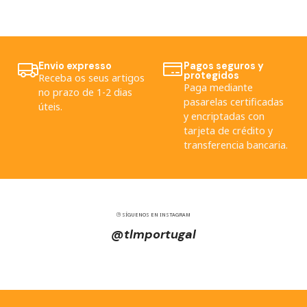
Envio expresso
Pagos seguros y
protegidos
Receba os seus artigos
Paga mediante
no prazo de 1-2 dias
pasarelas certificadas
úteis.
y encriptadas con
tarjeta de crédito y
transferencia bancaria.
SÍGUENOS EN INSTAGRAM
@tlmportugal