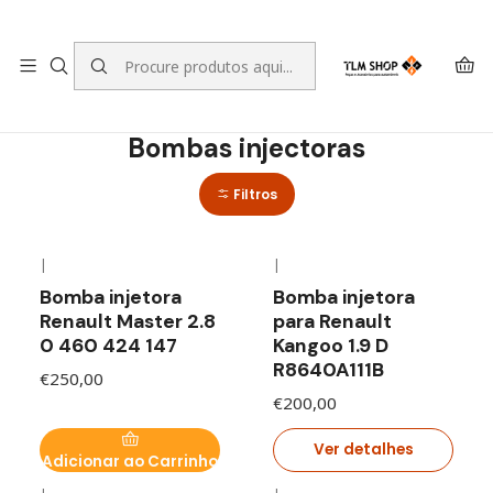
LEVANTE A SUA ENCOMENDA NO NOSSO ARMAZÉM
Início
LOJA ONLINE
Motores e Componentes para Motores
Bombas injectoras
Bombas injectoras
Filtros
|
|
Esgotado
Bomba injetora
Bomba injetora
Renault Master 2.8
para Renault
0 460 424 147
Kangoo 1.9 D
R8640A111B
€250,00
€200,00
Ver detalhes
Adicionar ao Carrinho