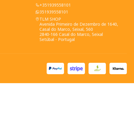
+351939558101
351939558101
TLM SHOP
Avenida Primeiro de Dezembro de 1640,
Casal do Marco, Seixal, 560
2840-166 Casal do Marco, Seixal
Setúbal - Portugal