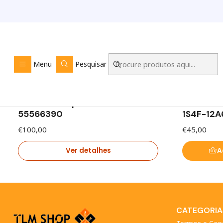
Centralinas
Menu
Pesquisar
|
|
Esgotado
Centralina Opel Combo 1.3 CDTI
Centralin
55566390
1S4F-12
€100,00
€45,00
Ver detalhes
A
CATEGORIA