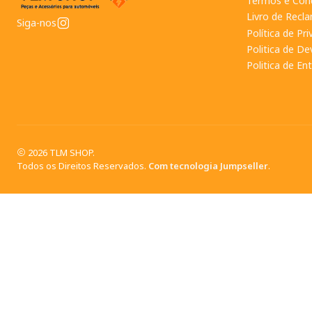
Termos e Con
Livro de Recl
Siga-nos
Política de Pr
Politica de D
Politica de En
2026 TLM SHOP.
Todos os Direitos Reservados.
Com tecnologia Jumpseller
.