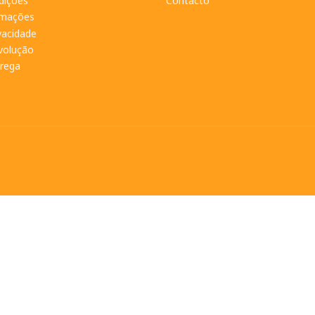
dições
Contacto
amações
ivacidade
evolução
trega