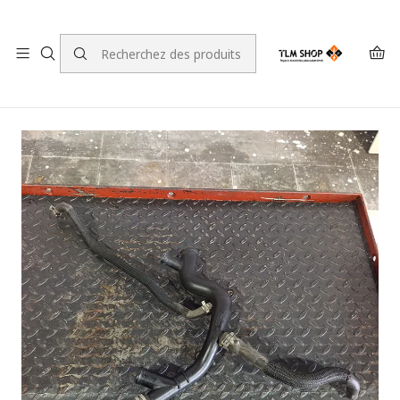
LEVANTE A SUA ENCOMENDA NO NOSSO ARMAZÉM
Accueil
LOJA ONLINE
Motores e Componentes para Motores
Tubos
Tuyau de refroidissement Mercedes W168 A 668 200 07 52