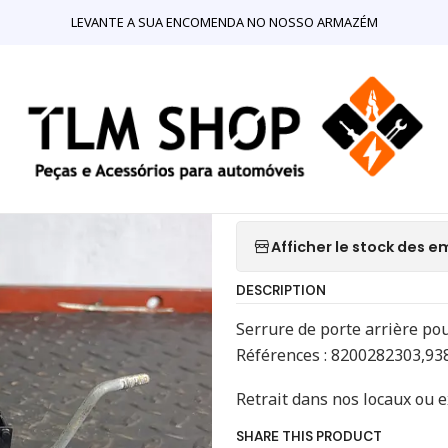
NLINE
Colisão
Fechaduras e Puxadores
Serrure arrière Opel Re
LEVANTE A SUA ENCOMENDA NO NOSSO ARMAZÉM
|
Serrure arriè
8200282303
Ajo
Quantité
Afficher le stock des
DESCRIPTION
Serrure de porte arrière pou
Références : 8200282303,9
Retrait dans nos locaux ou 
SHARE THIS PRODUCT