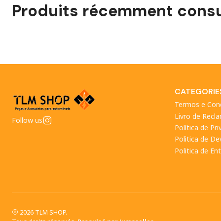
Produits récemment consu
CATEGORIE
Termos e Con
Livro de Recl
Follow us
Política de Pr
Politica de D
Politica de En
2026 TLM SHOP.