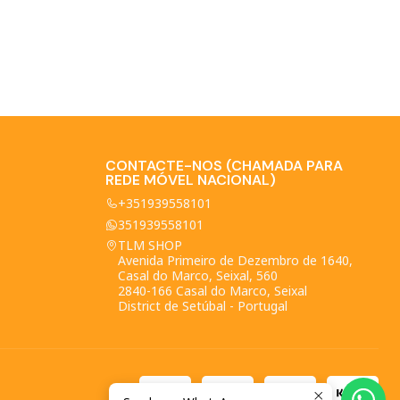
CONTACTE-NOS (CHAMADA PARA
REDE MÓVEL NACIONAL)
+351939558101
351939558101
TLM SHOP
Avenida Primeiro de Dezembro de 1640,
Casal do Marco, Seixal, 560
2840-166 Casal do Marco, Seixal
District de Setúbal - Portugal