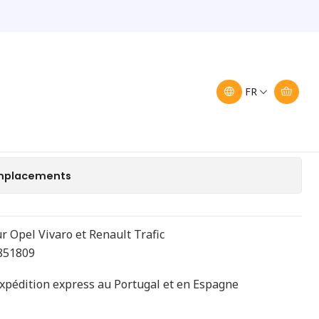
nault 8200282303
re Opel Renault
FR
uter au panier
Acheter maintenant
 emplacements
r Opel Vivaro et Renault Trafic
3851809
expédition express au Portugal et en Espagne