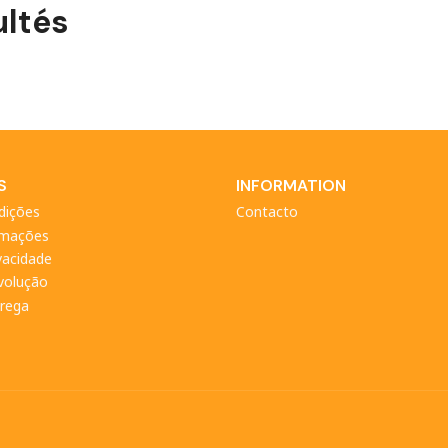
ltés
S
INFORMATION
dições
Contacto
amações
ivacidade
evolução
trega