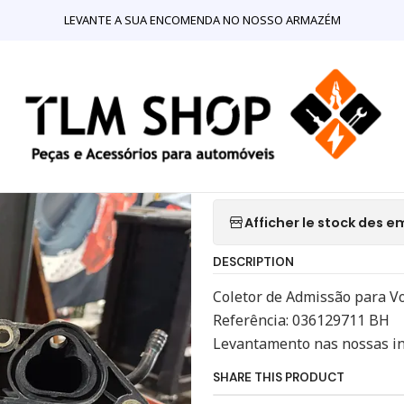
 Componentes para Motores
Coletores de Admissão
Coletor de 
LEVANTE A SUA ENCOMENDA NO NOSSO ARMAZÉM
|
Coletor de A
036129711 BH
Ajo
Quantité
Afficher le stock des
DESCRIPTION
Coletor de Admissão para Vo
Referência: 036129711 BH
Levantamento nas nossas in
SHARE THIS PRODUCT