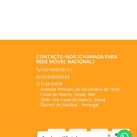
CONTACTE-NOS (CHAMADA PARA
REDE MÓVEL NACIONAL)
+351939558101
351939558101
TLM SHOP
Avenida Primeiro de Dezembro de 1640,
Casal do Marco, Seixal, 560
2840-166 Casal do Marco, Seixal
District de Setúbal - Portugal