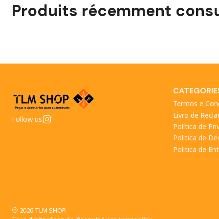
Produits récemment consu
CATEGORIE
Termos e Con
Livro de Recl
Follow us
Política de Pr
Politica de D
Politica de En
2026 TLM SHOP.