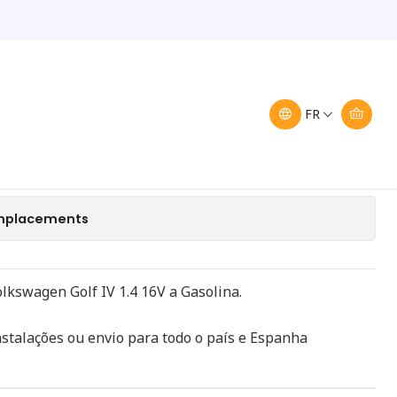
Admissão VW Golf IV 036129711 BH
dmissão VW Golf IV
FR
uter au panier
Acheter maintenant
 emplacements
lkswagen Golf IV 1.4 16V a Gasolina.
stalações ou envio para todo o país e Espanha