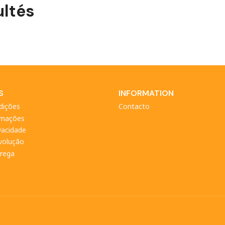
ltés
S
INFORMATION
dições
Contacto
amações
ivacidade
evolução
trega