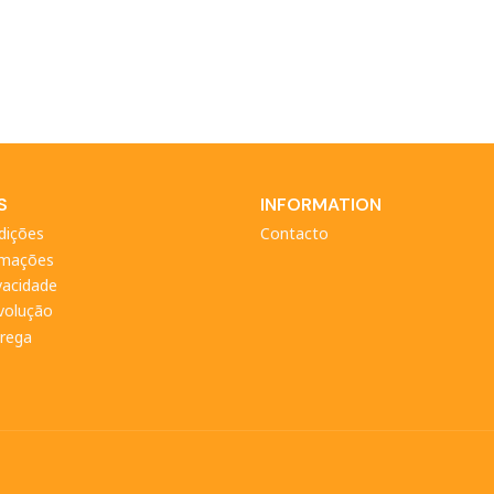
S
INFORMATION
dições
Contacto
amações
ivacidade
evolução
trega