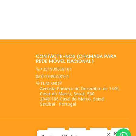
CONTACTE-NOS (CHAMADA PARA
REDE MÓVEL NACIONAL)
+351939558101
351939558101
TLM SHOP
Avenida Primeiro de Dezembro de 1640,
Casal do Marco, Seixal, 560
2840-166 Casal do Marco, Seixal
Setúbal - Portugal