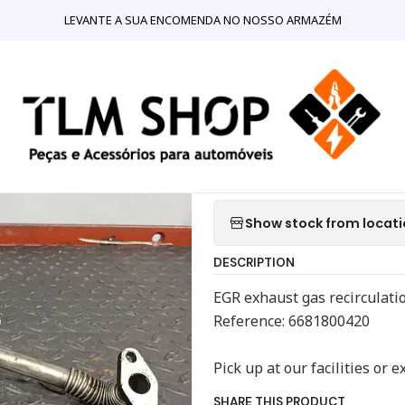
Motores e Componentes para Motores
Tubos
EGR tube Merced
LEVANTE A SUA ENCOMENDA NO NOSSO ARMAZÉM
|
EGR tube Me
20
Quantity
Show stock from locat
DESCRIPTION
EGR exhaust gas recirculat
Reference: 6681800420
Pick up at our facilities or 
SHARE THIS PRODUCT