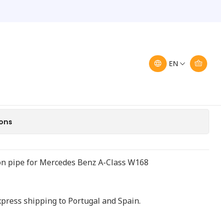
es W168 668 180 04 20
rcedes W168 668 180 04
EN
Add to Cart
Buy now
ions
ion pipe for Mercedes Benz A-Class W168
express shipping to Portugal and Spain.