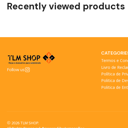
Recently viewed products
CATEGORIE
Termos e Con
Livro de Recl
Follow us
Política de Pr
Politica de D
Politica de En
2026 TLM SHOP.