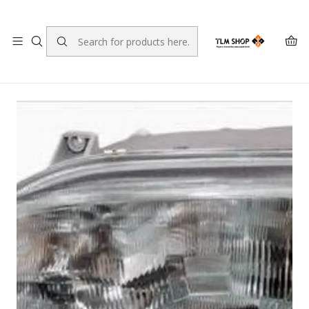
LEVANTE A SUA ENCOMENDA NO NOSSO ARMAZÉM
Home
LOJA ONLINE
Iluminação
Ópticas
Óptica Esquerda RENAULT Espace II (J63/S63) 20-5282-18-
2