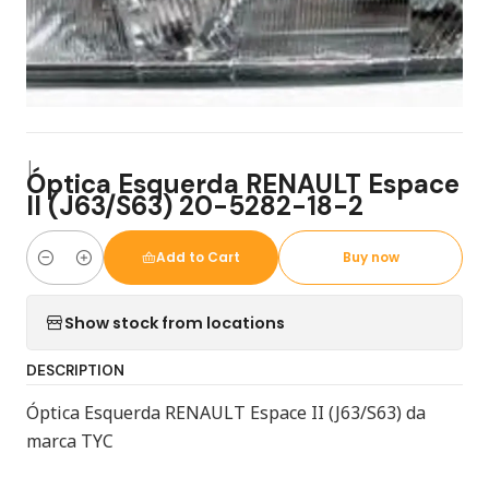
|
Óptica Esquerda RENAULT Espace
II (J63/S63) 20-5282-18-2
Add to Cart
Buy now
Quantity
Show stock from locations
DESCRIPTION
Óptica Esquerda RENAULT Espace II (J63/S63) da
marca TYC