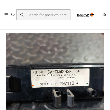
LEVANTE A SUA ENCOMENDA NO NOSSO ARMAZÉM
Home
LOJA ONLINE
Sistema Eléctrico e Electrónico
Ecrã multifunções Mazda 6 CA-DM4292K