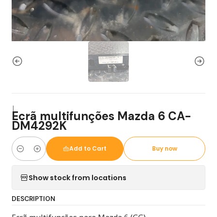
|
Ecrã multifunções Mazda 6 CA-
DM4292K
Add to Cart
Buy now
Quantity
Show stock from locations
DESCRIPTION