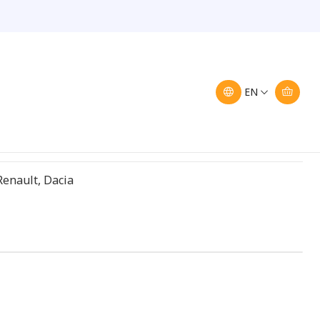
tor 1.5 dci
tor 1.5 dci
EN
ions
Renault, Dacia