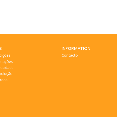
S
INFORMATION
dições
Contacto
amações
ivacidade
evolução
trega