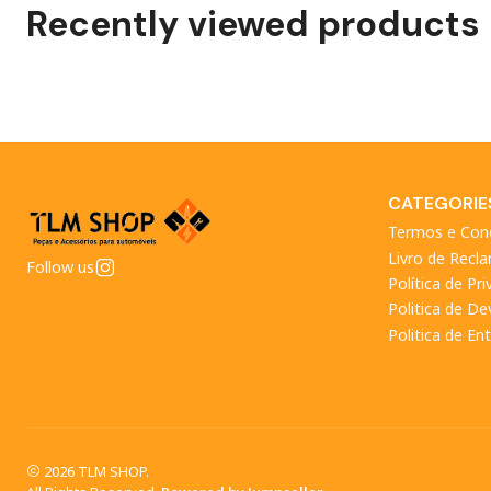
Recently viewed products
CATEGORIE
Termos e Con
Livro de Recl
Follow us
Política de Pr
Politica de D
Politica de En
2026 TLM SHOP.