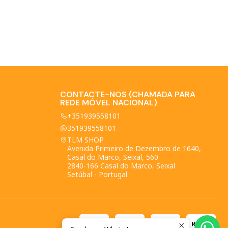
CONTACTE-NOS (CHAMADA PARA
REDE MÓVEL NACIONAL)
+351939558101
351939558101
TLM SHOP
Avenida Primeiro de Dezembro de 1640,
Casal do Marco, Seixal, 560
2840-166 Casal do Marco, Seixal
Setúbal - Portugal