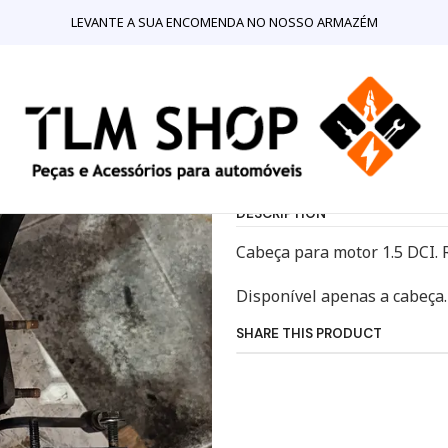
JA ONLINE
Motores e Componentes para Motores
Cabeça de mo
LEVANTE A SUA ENCOMENDA NO NOSSO ARMAZÉM
|
Cabeça de mo
Show stock from locat
DESCRIPTION
Cabeça para motor 1.5 DCI. 
Disponível apenas a cabeça.
SHARE THIS PRODUCT