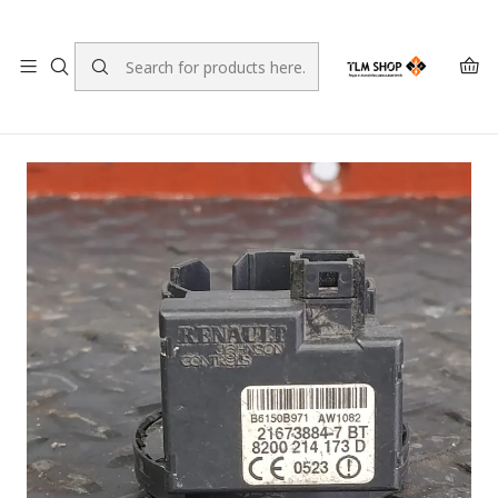
LEVANTE A SUA ENCOMENDA NO NOSSO ARMAZÉM
Home
LOJA ONLINE
Sistema Eléctrico e Electrónico
Imobilizadores e Antenas de chave
Renault Clio 3 Immobilizer Ring 8200214173D