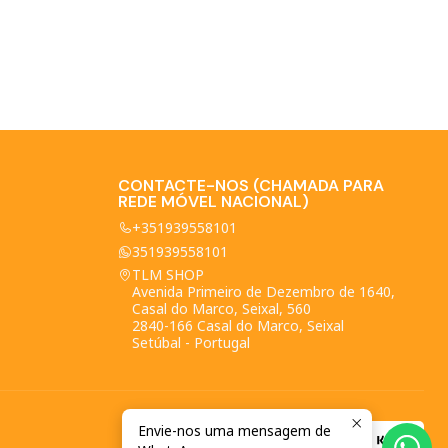
CONTACTE-NOS (CHAMADA PARA
REDE MÓVEL NACIONAL)
+351939558101
351939558101
TLM SHOP
Avenida Primeiro de Dezembro de 1640,
Casal do Marco, Seixal, 560
2840-166 Casal do Marco, Seixal
Setúbal - Portugal
Envie-nos uma mensagem de