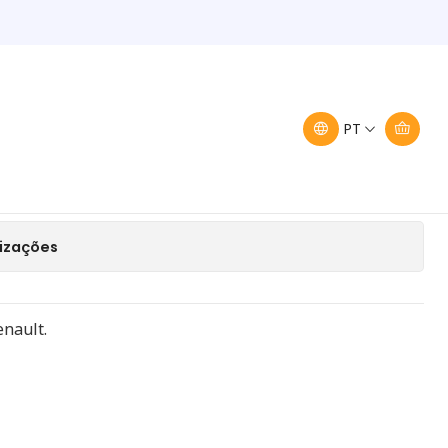
rbo Renault 8200488871
 do turbo Renault
PT
onar ao Carrinho
Comprar agora
lizações
nault.