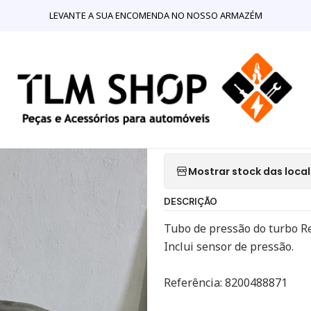
otores e Componentes para Motores
Tubos
Tubo pressão do tu
LEVANTE A SUA ENCOMENDA NO NOSSO ARMAZÉM
|
Tubo pressão
8200488871
Adici
Quantidade
Mostrar stock das loca
DESCRIÇÃO
Tubo de pressão do turbo Re
Inclui sensor de pressão.
Referência: 8200488871