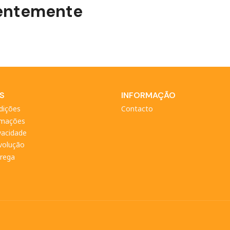
centemente
S
INFORMAÇÃO
dições
Contacto
amações
ivacidade
evolução
trega