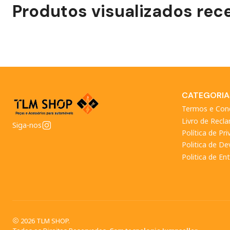
Produtos visualizados re
CATEGORIA
Termos e Con
Livro de Recl
Siga-nos
Política de Pr
Politica de D
Politica de En
2026 TLM SHOP.