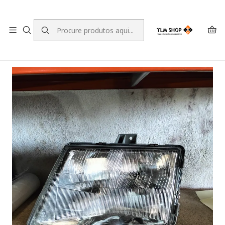
LEVANTE A SUA ENCOMENDA NO NOSSO ARMAZÉM
Início
LOJA ONLINE
Iluminação
Ópticas
Óptica Esquerda Mercedes Vito (W638)