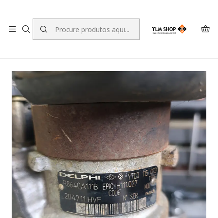
LEVANTE A SUA ENCOMENDA NO NOSSO ARMAZÉM
Início
LOJA ONLINE
Motores e Componentes para Motores
Bombas injectoras
Bomba injetora para Renault Kangoo 1.9 D R8640A111B