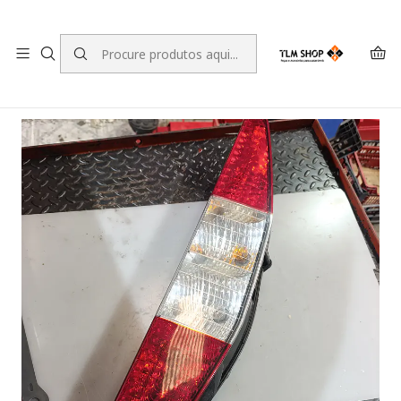
LEVANTE A SUA ENCOMENDA NO NOSSO ARMAZÉM
Início
LOJA ONLINE
Iluminação
Farolins
Farolim Traseiro Direito Fiat Doblo Cargo (223)