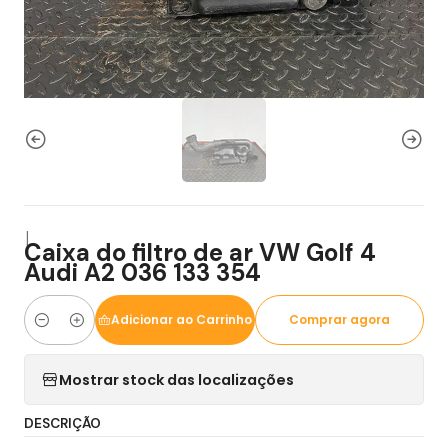
|
Caixa do filtro de ar VW Golf 4
Audi A2 036 133 354
Adicionar ao Carrinho
Comprar agora
Quantidade
Mostrar stock das localizações
DESCRIÇÃO