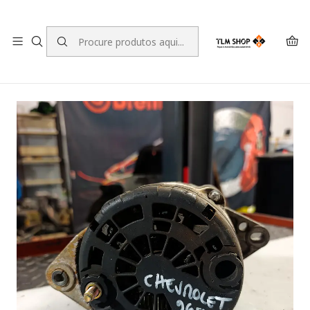
LEVANTE A SUA ENCOMENDA NO NOSSO ARMAZÉM
Início
LOJA ONLINE
Sistema Eléctrico e Electrónico
Alternador Chevrolet Aveo / Kalos Hatchback (T250, T255)
96540541