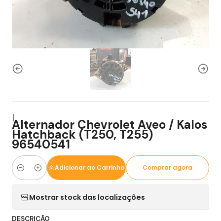
|
Alternador Chevrolet Aveo / Kalos
Hatchback (T250, T255)
96540541
Adicionar ao Carrinho
Comprar agora
Quantidade
Mostrar stock das localizações
DESCRIÇÃO