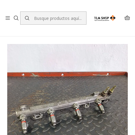
LEVANTE A SUA ENCOMENDA NO NOSSO ARMAZÉM
Inicio
TIENDA ONLINE
motores
Rampa/rampa de inyección para Volkswagen Golf IV 036
133 319