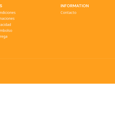
S
INFORMATION
ndiciones
Contacto
amaciones
vacidad
eembolso
trega