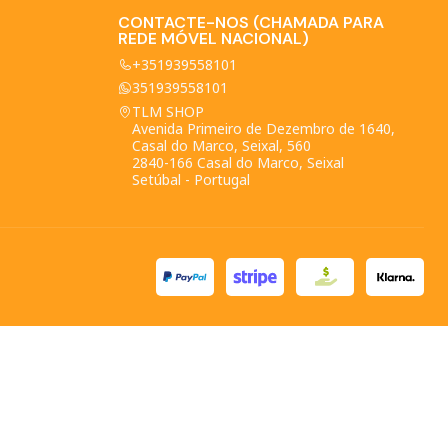
CONTACTE-NOS (CHAMADA PARA
REDE MÓVEL NACIONAL)
+351939558101
351939558101
TLM SHOP
Avenida Primeiro de Dezembro de 1640,
Casal do Marco, Seixal, 560
2840-166 Casal do Marco, Seixal
Setúbal - Portugal