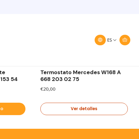
Filtros
ES
|
Mercedes Benz
Agotado
te
Termostato Mercedes W168 A
153 54
668 203 02 75
€20,00
ro
Ver detalles