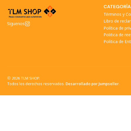
CATEGORÍA
Términos y Co
Libro de recl
Síguenos
Política de pri
Politica de r
Politica de En
2026 TLM SHOP.
Todos los derechos reservados.
Desarrollado por Jumpseller
.