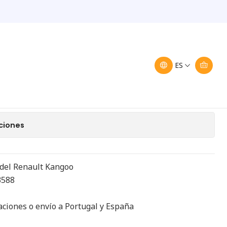
nault Kangoo 7700303588
rta trasera Renault
303588
ES
egar al carro
Comprar ahora
ciones
 del Renault Kangoo
3588
aciones o envío a Portugal y España