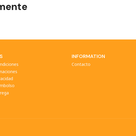
emente
S
INFORMATION
ndiciones
Contacto
amaciones
vacidad
eembolso
trega