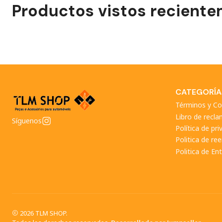
Productos vistos recient
CATEGORÍA
Términos y Co
Libro de recl
Síguenos
Política de pri
Politica de r
Politica de En
2026 TLM SHOP.