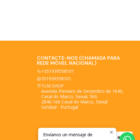
CONTACTE-NOS (CHAMADA PARA
REDE MÓVEL NACIONAL)
+351939558101
351939558101
TLM SHOP
Avenida Primeiro de Dezembro de 1640,
Casal do Marco, Seixal, 560
2840-166 Casal do Marco, Seixal
Setúbal - Portugal
Envíanos un mensaje de