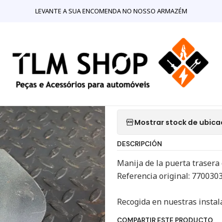
Colisão
Fechaduras e Puxadores
Manija de puerta trasera Re
LEVANTE A SUA ENCOMENDA NO NOSSO ARMAZÉM
|
Manija de pue
Kangoo 7700
Agr
Cantidad
Mostrar stock de ubica
DESCRIPCIÓN
Manija de la puerta trasera
Referencia original: 770030
Recogida en nuestras instal
COMPARTIR ESTE PRODUCTO