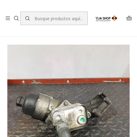
LEVANTE A SUA ENCOMENDA NO NOSSO ARMAZÉM
Inicio
TIENDA ONLINE
Mecánica
Enfriador/radiador de aceite para Mercedes W168 A 668
180 02 10