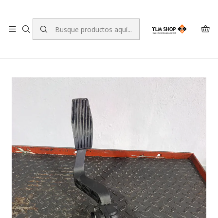
LEVANTE A SUA ENCOMENDA NO NOSSO ARMAZÉM
Inicio
TIENDA ONLINE
Sistema eléctrico
Pedal de Acelerador
Potenciómetro del pedal del acelerador Fiat Tipo 6PV 010
175 20