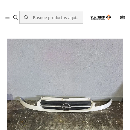
LEVANTE A SUA ENCOMENDA NO NOSSO ARMAZÉM
Inicio
TIENDA ONLINE
Colisão
Para-choques
Opel Vivaro A rejilla de parachoques 8200044873