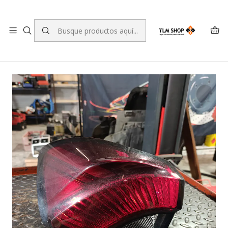
LEVANTE A SUA ENCOMENDA NO NOSSO ARMAZÉM
Inicio
TIENDA ONLINE
Encendiendo
Farolim traseiro esquerdo para Fiat Tipo Fastback (356_,
357_) 52115343